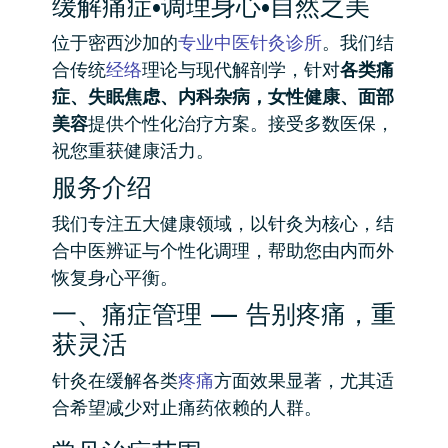
缓解痛症•调理身心•自然之美
位于密西沙加的
专业中医针灸诊所
。我们结
合传统
经络
理论与现代解剖学，针对
各类痛
症、失眠焦虑、内科杂病，女性健康、面部
美容
提供个性化治疗方案。接受多数医保，
祝您重获健康活力。
服务介绍
我们专注五大健康领域，以针灸为核心，结
合中医辨证与个性化调理，帮助您由内而外
恢复身心平衡。
一、痛症管理 — 告别疼痛，重
获灵活
针灸在缓解各类
疼痛
方面效果显著，尤其适
合希望减少对止痛药依赖的人群。