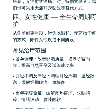
胀感，无注射式疼痛。对于特别紧张者，我
们也可采用无痛耳穴贴压等替代方式。
四、女性健康 — 全生命周期呵
护
从
备孕
到更年期，针灸以温和、无药物干预
的方式，陪伴女性度过不同阶段：
常见治疗范围：
• 备孕调理：改善卵泡质量，增厚子宫内
膜，提高自然受孕及试管成功率
• 月经不调及痛经：调理月经周期，温经散
寒，缓解经期腹痛、血块多
• 更年期综合征：缓解潮热盗汗、失眠烦
躁、情绪波动、腰膝酸软